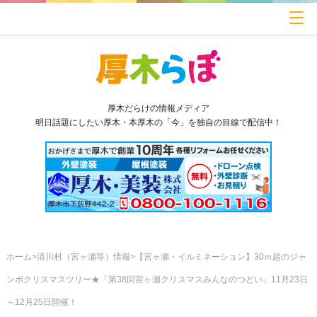
厚木だらけの情報メディア
明日話題にしたい厚木・本厚木の「今」を独自の目線で配信中！
ホーム
清川村（宮ヶ瀬等）情報
【宮ヶ瀬・イルミネーション】30ｍ超のジャ
ンボクリスマスツリー★「第38回宮ヶ瀬クリスマスみんなのつどい」11月23日
～12月25日開催！