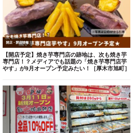
ノ宮 本厚木店
【7～9月・土曜日限定開催】手ぶらでB
BQ×フラダンスショーを満喫♡「Urban
Aloha Night」へ潜入してみた！［厚木
市中町］
【厚木らぼ特典あり☆】濃厚な味噌の
旨みがクセになる…！「蔵味噌ラーメ
ン 晴っぴ 厚木店」で人気ラーメンを食
べてきた！［厚木市旭町］