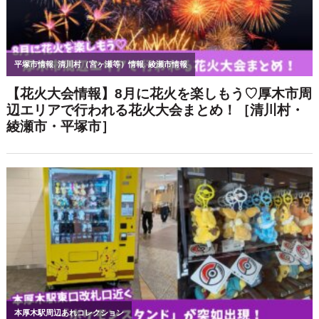
@atsugi_lab
インスタはコチラ▶▶▶
限定のお得情報も！
▼LINE＠はじめました▼
または「@hug1203y」で検索