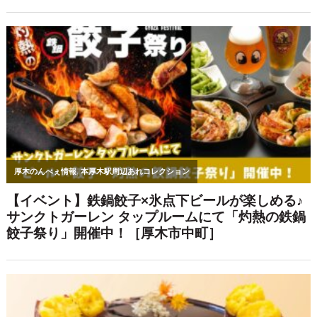
話題のお店・イベント
【驚安延長】日本酒/ビール/サワー30種
が990円で時間無制限飲み放題！個室居
酒屋 天日で8月限定開催
都内で話題の体験グルメ「海老しゃ
ぶ」が登場＆¥990-で全国47都道府県の
日本酒飲み放題！｜海鮮個室居酒屋 二