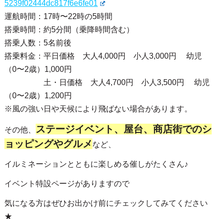
■水の郷大つり橋（夜間通行）
実施日：11月23日（土）～12月25日（水）
通行時間：午後5時～午後10時30分
通行料金：中学生～大人 1名400円、小学生 1名100円、未
就学児 無料
■気球乗船体験（有料・予約制）
実 施 日：期間中毎日実施。
予 約：事前予約が必要です。
予約ページ：
https://s-collection-co.stores.jp/?category_id=6
5239f02444dc817f6e6fe01
運航時間：17時〜22時の5時間
搭乗時間：約5分間（乗降時間含む）