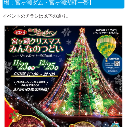
「第38回宮ヶ瀬クリスマスみんなのつどい」1
1月23日（土）～12月25日（水）開催。【会
場：宮ヶ瀬ダム・宮ヶ瀬湖畔一帯】
イベントのチラシは以下の通り。