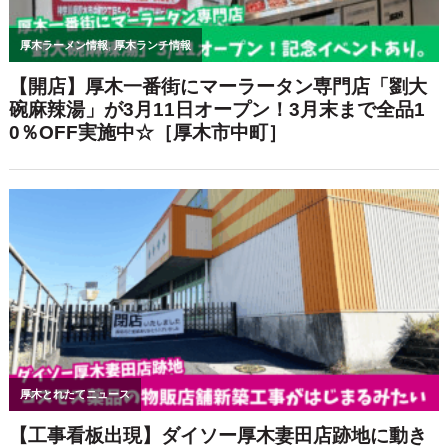
【クリニック併設で安心♪】本厚木駅か
らすぐ！TRUNKビル3階「血管外科ク
リニック本厚木」内の「VSC美容外科
センター」で美容体験★
人気記事週間ランキング