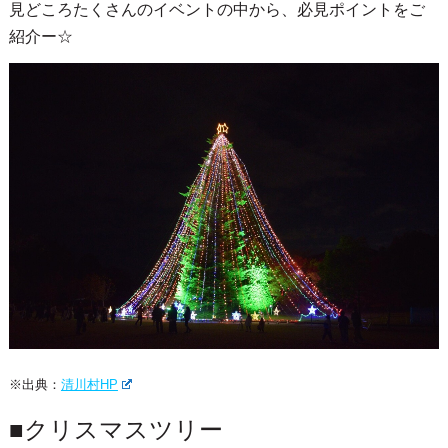
※出典：
水の郷商店街HP
30ｍ超のジャン
会場ではイベントの代名詞となっている
ボクリスマスツリー
をはじめ、
壮大な光のイルミネー
宮ヶ瀬ダム・宮ヶ瀬湖畔一帯で
ション
が楽しめます！
見どころたくさんのイベントの中から、必見ポイントをご
紹介ー☆