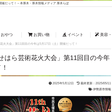
催だって！ – 本厚木・厚木情報メディア 厚木らぼ
おやつ
お買い物
イベント
美容・
花火大会」第11回目の今年は5月17日（土）開催だって！
せはら芸術花火大会」第11回目の今年
て！
2025年5月12日
最終更新：2025/05/11
伊勢原市情報