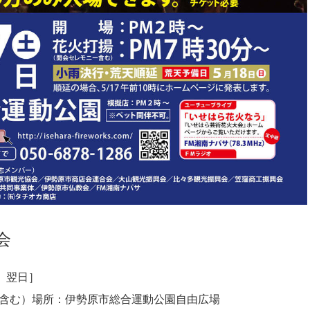
会
合、翌日］
ー含む）場所：伊勢原市総合運動公園自由広場