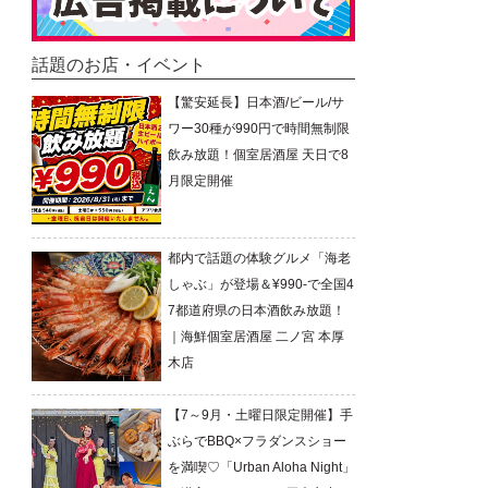
話題のお店・イベント
【驚安延長】日本酒/ビール/サ
ワー30種が990円で時間無制限
飲み放題！個室居酒屋 天日で8
月限定開催
都内で話題の体験グルメ「海老
しゃぶ」が登場＆¥990-で全国4
7都道府県の日本酒飲み放題！
｜海鮮個室居酒屋 二ノ宮 本厚
木店
【7～9月・土曜日限定開催】手
ぶらでBBQ×フラダンスショー
を満喫♡「Urban Aloha Night」