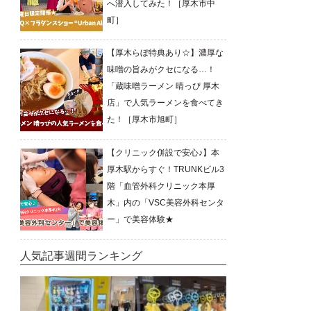
へ潜入してみた！［厚木市中
町］
【厚木らぼ特典あり☆】濃厚な
味噌の旨みがクセになる…！
「蔵味噌ラーメン 晴っぴ 厚木
店」で人気ラーメンを食べてき
た！［厚木市旭町］
【クリニック併設で安心♪】本
厚木駅からすぐ！TRUNKビル3
階「血管外科クリニック本厚
木」内の「VSC美容外科センタ
ー」で美容体験★
人気記事週間ランキング