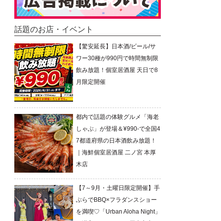
話題のお店・イベント
【驚安延長】日本酒/ビール/サ
ワー30種が990円で時間無制限
飲み放題！個室居酒屋 天日で8
月限定開催
都内で話題の体験グルメ「海老
しゃぶ」が登場＆¥990-で全国4
7都道府県の日本酒飲み放題！
｜海鮮個室居酒屋 二ノ宮 本厚
木店
【7～9月・土曜日限定開催】手
ぶらでBBQ×フラダンスショー
を満喫♡「Urban Aloha Night」