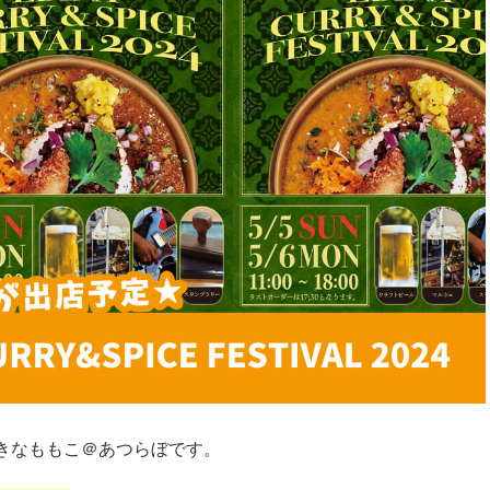
きなももこ＠あつらぼです。