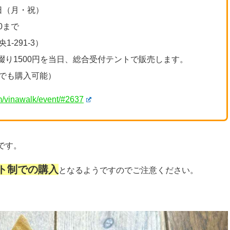
6日（月・祝）
30まで
-291-3）
枚綴り1500円を当日、総合受付テントで販売します。
でも購入可能）
m/vinawalk/event/#2637
です。
ト制での購入
となるようですのでご注意ください。
）