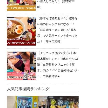
へ潜入してみた！［厚木市中
町］
【厚木らぼ特典あり☆】濃厚な
味噌の旨みがクセになる…！
「蔵味噌ラーメン 晴っぴ 厚木
店」で人気ラーメンを食べてき
た！［厚木市旭町］
【クリニック併設で安心♪】本
厚木駅からすぐ！TRUNKビル3
階「血管外科クリニック本厚
木」内の「VSC美容外科センタ
ー」で美容体験★
人気記事週間ランキング