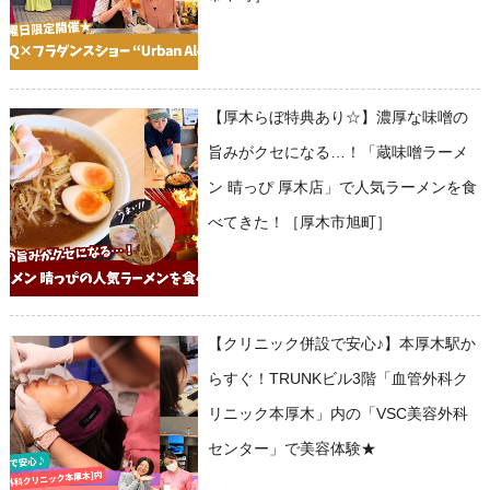
【厚木らぼ特典あり☆】濃厚な味噌の
旨みがクセになる…！「蔵味噌ラーメ
ン 晴っぴ 厚木店」で人気ラーメンを食
べてきた！［厚木市旭町］
【クリニック併設で安心♪】本厚木駅か
らすぐ！TRUNKビル3階「血管外科ク
リニック本厚木」内の「VSC美容外科
センター」で美容体験★