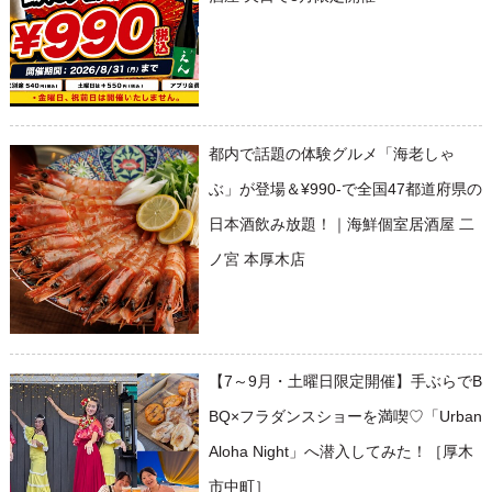
都内で話題の体験グルメ「海老しゃ
ぶ」が登場＆¥990-で全国47都道府県の
日本酒飲み放題！｜海鮮個室居酒屋 二
ノ宮 本厚木店
【7～9月・土曜日限定開催】手ぶらでB
BQ×フラダンスショーを満喫♡「Urban
Aloha Night」へ潜入してみた！［厚木
市中町］