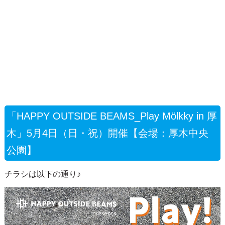
「HAPPY OUTSIDE BEAMS_Play Mölkky in 厚
木」5月4日（日・祝）開催【会場：厚木中央
公園】
チラシは以下の通り♪