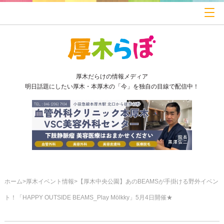
厚木だらけの情報メディア
明日話題にしたい厚木・本厚木の「今」を独自の目線で配信中！
ホーム
厚木イベント情報
【厚木中央公園】あのBEAMSが手掛ける野外イベン
ト！「HAPPY OUTSIDE BEAMS_Play Mölkky」5月4日開催★