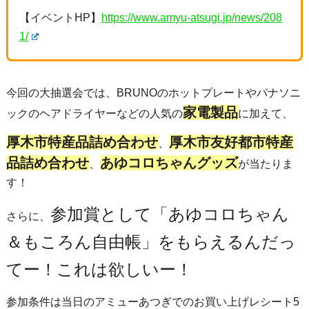
【イベントHP】
https://www.amyu-atsugi.jp/news/208
1/
今回の大抽選会では、BRUNOのホットプレートやパナソニ
家電製品
ックのヘアドライヤーなどの人気の
に加えて、
厚木市特産品詰め合わせ
厚木市友好都市特産
、
品詰め合わせ
あゆコロちゃんグッズ
、
が当たりま
す！
参加賞として「あゆコロちゃん
さらに、
＆もころん自由帳」をもらえるんだっ
てー！これは欲しいー！
参加条件は当日のアミューあつぎでのお買い上げレシート5