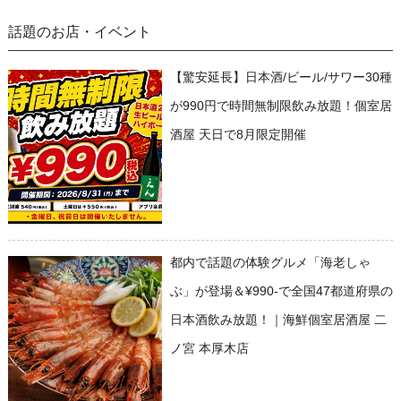
話題のお店・イベント
【驚安延長】日本酒/ビール/サワー30種
が990円で時間無制限飲み放題！個室居
酒屋 天日で8月限定開催
都内で話題の体験グルメ「海老しゃ
ぶ」が登場＆¥990-で全国47都道府県の
日本酒飲み放題！｜海鮮個室居酒屋 二
ノ宮 本厚木店