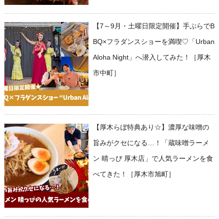
【7～9月・土曜日限定開催】手ぶらでB
BQ×フラダンスショーを満喫♡「Urban
Aloha Night」へ潜入してみた！［厚木
市中町］
【厚木らぼ特典あり☆】濃厚な味噌の
旨みがクセになる…！「蔵味噌ラーメ
ン 晴っぴ 厚木店」で人気ラーメンを食
べてきた！［厚木市旭町］