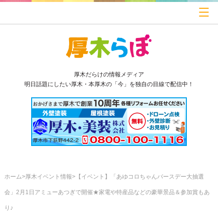
厚木だらけの情報メディア
明日話題にしたい厚木・本厚木の「今」を独自の目線で配信中！
ホーム
厚木イベント情報
【イベント】「あゆコロちゃんバースデー大抽選
会」2月1日アミューあつぎで開催★家電や特産品などの豪華景品＆参加賞もあ
り♪