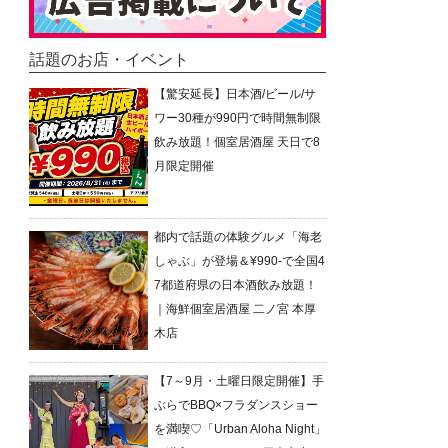
話題のお店・イベント
【驚安延長】日本酒/ビール/サ
ワー30種が990円で時間無制限
飲み放題！個室居酒屋 天日で8
月限定開催
都内で話題の体験グルメ「海老
しゃぶ」が登場＆¥990-で全国4
7都道府県の日本酒飲み放題！
｜海鮮個室居酒屋 二ノ宮 本厚
木店
【7～9月・土曜日限定開催】手
ぶらでBBQ×フラダンスショー
を満喫♡「Urban Aloha Night」