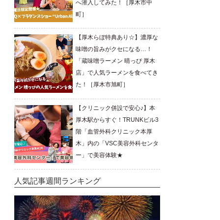
へ潜入してみた！［厚木市中
町］
【厚木らぼ特典あり☆】濃厚な
味噌の旨みがクセになる…！
「蔵味噌ラーメン 晴っぴ 厚木
店」で人気ラーメンを食べてき
た！［厚木市旭町］
【クリニック併設で安心♪】本
厚木駅からすぐ！TRUNKビル3
階「血管外科クリニック本厚
木」内の「VSC美容外科センタ
ー」で美容体験★
人気記事週間ランキング