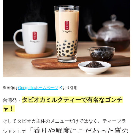
※画像は
Gong chaホームページ
より引用
タピオカミルクティーで有名なゴンチ
台湾発・
ャ！
そしてタピオカ主体のメニューだけではなく、ティーブラ
「香りや鮮度にこだわった質の
ンドとして