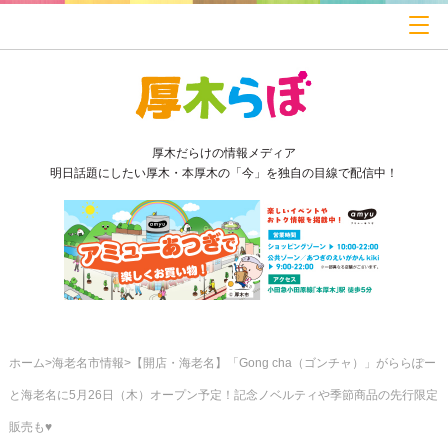
厚木だらけの情報メディア
明日話題にしたい厚木・本厚木の「今」を独自の目線で配信中！
ホーム
海老名市情報
【開店・海老名】「Gong cha（ゴンチャ）」がららぽー
と海老名に5月26日（木）オープン予定！記念ノベルティや季節商品の先行限定
販売も♥