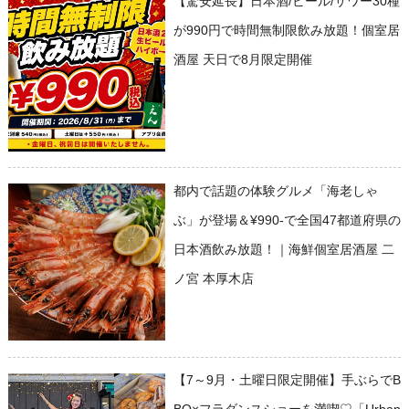
【驚安延長】日本酒/ビール/サワー30種
が990円で時間無制限飲み放題！個室居
酒屋 天日で8月限定開催
都内で話題の体験グルメ「海老しゃ
ぶ」が登場＆¥990-で全国47都道府県の
日本酒飲み放題！｜海鮮個室居酒屋 二
ノ宮 本厚木店
【7～9月・土曜日限定開催】手ぶらでB