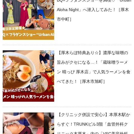
BQ×フラダンスショーを満喫♡「Urban
Aloha Night」へ潜入してみた！［厚木
市中町］
【厚木らぼ特典あり☆】濃厚な味噌の
旨みがクセになる…！「蔵味噌ラーメ
ン 晴っぴ 厚木店」で人気ラーメンを食
べてきた！［厚木市旭町］
【クリニック併設で安心♪】本厚木駅か
らすぐ！TRUNKビル3階「血管外科ク
リニック本厚木」内の「VSC美容外科