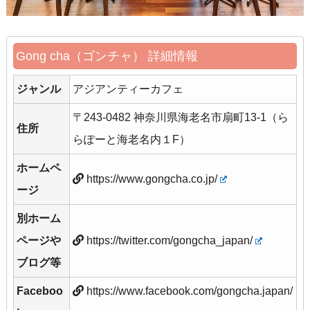
Gong cha（ゴンチャ） 詳細情報
ジャンル
アジアンティーカフェ
〒243-0482 神奈川県海老名市扇町13-1（ら
住所
らぽーと海老名内１F）
ホームペ
https://www.gongcha.co.jp/
ージ
別ホーム
ページや
https://twitter.com/gongcha_japan/
ブログ等
Faceboo
https://www.facebook.com/gongcha.japan/