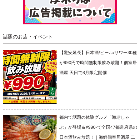
話題のお店・イベント
【驚安延長】日本酒/ビール/サワー30種
が990円で時間無制限飲み放題！個室居
酒屋 天日で8月限定開催
都内で話題の体験グルメ「海老しゃ
ぶ」が登場＆¥990-で全国47都道府県の
日本酒飲み放題！｜海鮮個室居酒屋 二