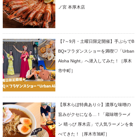
ノ宮 本厚木店
【7～9月・土曜日限定開催】手ぶらでB
BQ×フラダンスショーを満喫♡「Urban
Aloha Night」へ潜入してみた！［厚木
市中町］
【厚木らぼ特典あり☆】濃厚な味噌の
旨みがクセになる…！「蔵味噌ラーメ
ン 晴っぴ 厚木店」で人気ラーメンを食
べてきた！［厚木市旭町］