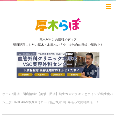
厚木だらけの情報メディア
明日話題にしたい厚木・本厚木の「今」を独自の目線で配信中！
ホーム
開店・閉店情報
【衝撃・閉店】純生カステラ キミとホイップ/純生食パ
ン工房 HARE/PAN本厚木ミロード店が9月18日をもって同時閉店…！