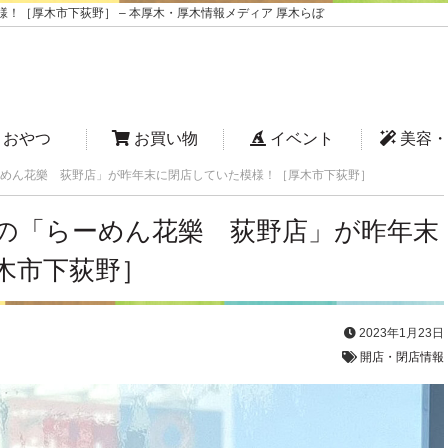
！［厚木市下荻野］ – 本厚木・厚木情報メディア 厚木らぼ
おやつ
お買い物
イベント
美容・
めん花樂 荻野店」が昨年末に閉店していた模様！［厚木市下荻野］
の「らーめん花樂 荻野店」が昨年末
木市下荻野］
2023年1月23日
開店・閉店情報