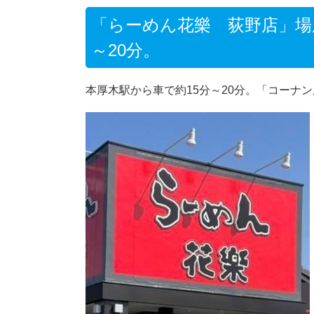
「らーめん花樂 荻野店」場
～20分。
本厚木駅から車で約15分～20分。「コーナ