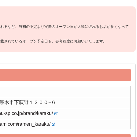
遅れるなど、当初の予定より実際のオープン日が大幅に遅れるお店が多くなって
記載されているオープン予定日も、参考程度にお願いいたします。
奈川県厚木市下荻野１２００−６
u-sp.co.jp/brand/karaku/
gram.com/ramen_karaku/