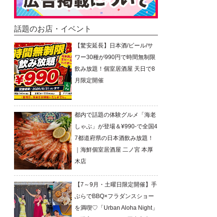
話題のお店・イベント
【驚安延長】日本酒/ビール/サ
ワー30種が990円で時間無制限
飲み放題！個室居酒屋 天日で8
月限定開催
都内で話題の体験グルメ「海老
しゃぶ」が登場＆¥990-で全国4
7都道府県の日本酒飲み放題！
｜海鮮個室居酒屋 二ノ宮 本厚
木店
【7～9月・土曜日限定開催】手
ぶらでBBQ×フラダンスショー
を満喫♡「Urban Aloha Night」