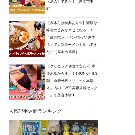
へ潜入してみた！［厚木市中
町］
【厚木らぼ特典あり☆】濃厚な
味噌の旨みがクセになる…！
「蔵味噌ラーメン 晴っぴ 厚木
店」で人気ラーメンを食べてき
た！［厚木市旭町］
【クリニック併設で安心♪】本
厚木駅からすぐ！TRUNKビル3
階「血管外科クリニック本厚
木」内の「VSC美容外科センタ
ー」で美容体験★
人気記事週間ランキング