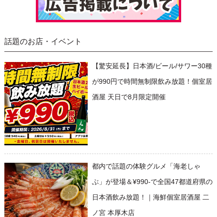
話題のお店・イベント
【驚安延長】日本酒/ビール/サワー30種
が990円で時間無制限飲み放題！個室居
酒屋 天日で8月限定開催
都内で話題の体験グルメ「海老しゃ
ぶ」が登場＆¥990-で全国47都道府県の
日本酒飲み放題！｜海鮮個室居酒屋 二
ノ宮 本厚木店