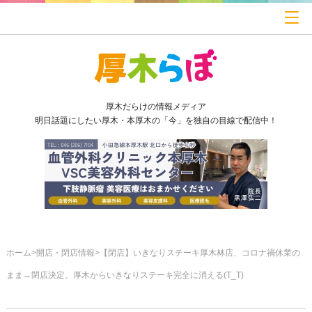
厚木だらけの情報メディア
明日話題にしたい厚木・本厚木の「今」を独自の目線で配信中！
ホーム
開店・閉店情報
【閉店】いきなりステーキ厚木林店、コロナ禍休業の
まま→閉店決定。厚木からいきなりステーキ完全に消える(T_T)