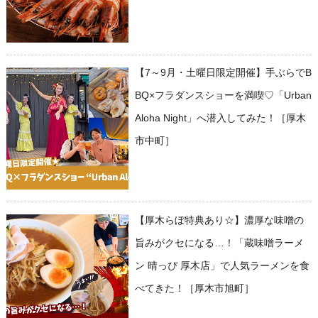
【7～9月・土曜日限定開催】手ぶらでB
BQ×フラダンスショーを満喫♡「Urban
Aloha Night」へ潜入してみた！［厚木
市中町］
【厚木らぼ特典あり☆】濃厚な味噌の
旨みがクセになる…！「蔵味噌ラーメ
ン 晴っぴ 厚木店」で人気ラーメンを食
べてきた！［厚木市旭町］