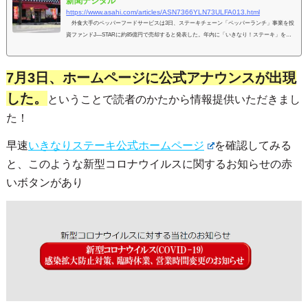
新聞デジタル
https://www.asahi.com/articles/ASN7366YLN73ULFA013.html
外食大手のペッパーフードサービスは3日、ステーキチェーン「ペッパーランチ」事業を投
資ファンドJ―STARに約85億円で売却すると発表した。年内に「いきなり！ステーキ」を中
心に計188店を閉店し、希望…
7月3日、ホームページに公式アナウンスが出現
した。
ということで読者のかたから情報提供いただきまし
た！
早速
いきなりステーキ公式ホームページ
を確認してみる
と、このような新型コロナウイルスに関するお知らせの赤
いボタンがあり