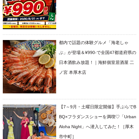
都内で話題の体験グルメ「海老しゃ
ぶ」が登場＆¥990-で全国47都道府県の
日本酒飲み放題！｜海鮮個室居酒屋 二
ノ宮 本厚木店
【7～9月・土曜日限定開催】手ぶらでB
BQ×フラダンスショーを満喫♡「Urban
Aloha Night」へ潜入してみた！［厚木
市中町］