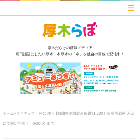
厚木だらけの情報メディア
明日話題にしたい厚木・本厚木の「今」を独自の目線で配信中！
ホーム
タイアップ・PR記事
【時間無制限飲み放題¥1,380】個室居酒屋 天日
にて限定開催！｜6/30(火)まで！