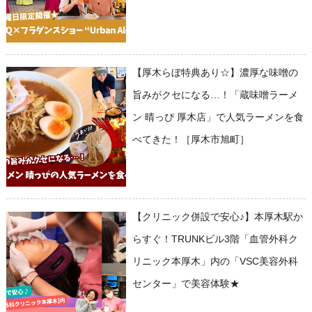
【厚木らぼ特典あり☆】濃厚な味噌の
旨みがクセになる…！「蔵味噌ラーメ
ン 晴っぴ 厚木店」で人気ラーメンを食
べてきた！［厚木市旭町］
【クリニック併設で安心♪】本厚木駅か
らすぐ！TRUNKビル3階「血管外科ク
リニック本厚木」内の「VSC美容外科
センター」で美容体験★