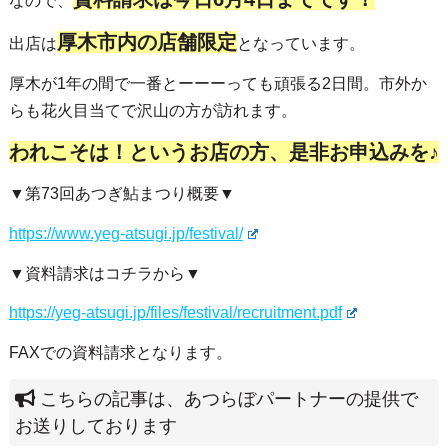
なので、
厚木市内の店舗限定
出店は
となっています。
厚木が1年の間で一番とーーーっても頑張る2日間。市外か
らも花火目当てで沢山の方が訪れます。
われこそは！というお店の方、是非お申込みを♪
▼
第73回あつぎ鮎まつり
概要▼
https://www.yeg-atsugi.jp/festival/
▼資料請求はコチラから▼
https://yeg-atsugi.jp/files/festival/recruitment.pdf
FAXでの資料請求となります。
こちらの記事は、あつらぼパートナーの提供で
お送りしております