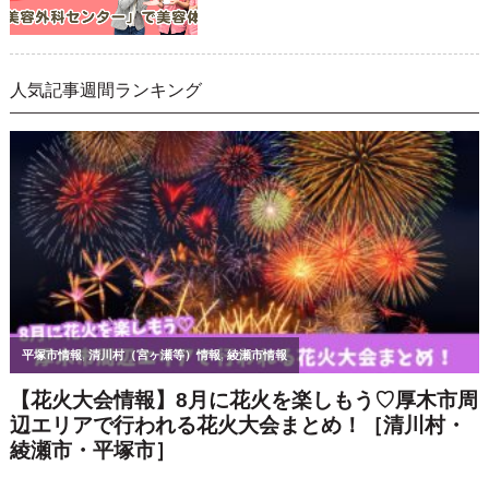
@atsugi_lab
インスタはコチラ▶▶▶
限定のお得情報も！
▼LINE＠はじめました▼
または「@hug1203y」で検索
次の記事へ>>
<< 前の記事へ