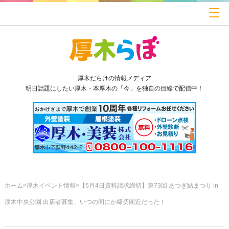
厚木だらけの情報メディア
明日話題にしたい厚木・本厚木の「今」を独自の目線で配信中！
ホーム
厚木イベント情報
【6月4日資料請求締切】第73回 あつぎ鮎まつり in
厚木中央公園 出店者募集、いつの間にか締切間近だった！