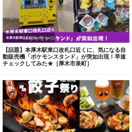
【驚安延長】日本酒/ビール/サワー30種
が990円で時間無制限飲み放題！個室居
酒屋 天日で8月限定開催
都内で話題の体験グルメ「海老しゃ
ぶ」が登場＆¥990-で全国47都道府県の
日本酒飲み放題！｜海鮮個室居酒屋 二
ノ宮 本厚木店
【7～9月・土曜日限定開催】手ぶらでB