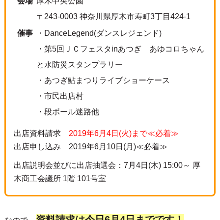
会場
厚木中央公園
〒243-0003 神奈川県厚木市寿町3丁目424-1
催事
・DanceLegend(ダンスレジェンド)
・第5回ＪＣフェスタinあつぎ あゆコロちゃん
と水防災スタンプラリー
・あつぎ鮎まつりライブショーケース
・市民出店村
・段ボール迷路他
出店資料請求
2019年6月4日(火)まで≪必着≫
出店申し込み 2019年6月10日(月)≪必着≫
出店説明会並びに出店抽選会：7月4日(木) 15:00～ 厚
木商工会議所 1階 101号室
資料請求は今日6月4日までです！