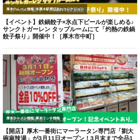
BQ×フラダンスショーを満喫♡「Urban
Aloha Night」へ潜入してみた！［厚木
市中町］
【厚木らぼ特典あり☆】濃厚な味噌の
旨みがクセになる…！「蔵味噌ラーメ
ン 晴っぴ 厚木店」で人気ラーメンを食
べてきた！［厚木市旭町］
【クリニック併設で安心♪】本厚木駅か
らすぐ！TRUNKビル3階「血管外科ク