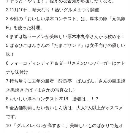
1
そっと「やります」控えめな告知が応援したくなる。
2
11月10日、晴天なり！熱いグルメまつり開催
3
今回の「おいしい厚木コンテスト」は、厚木の卵「元気卵
E」を使った料理。
4
まずは塩ラーメンが美味しい厚木本丸亭さんから攻める！
5
はるひごはんさんの「たまごサンド」は女子向けの優しい
味！
6
フィーコディンディア＆ダーリさんのハンバーガーはオト
ナな味付け
7
持ち帰りに去年の勝者「酔良亭 ばんばん」さんの目玉焼
き黒焼きそば（まさかの写真なし）
8
おいしい厚木コンテスト2018 勝者は…！？
9
全店舗制覇したい食いしん坊は、大人2人以上がオススメ
です。
10
「グルメレベルが高すぎ！」美味しいものばかりで超オ