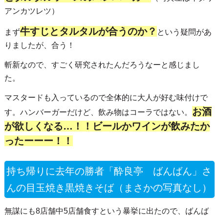
アンカツレツ）
牛すじとタルタルが合うのか？
まず
という疑問があ
りましたが、合う！
斬新なので、すごく研究されたんだろうなーと感じまし
た。
マスタードも入っているので全体的に大人が好む味付けで
お酒
す。ハンバーガーだけど、飲み物はコーラではない。
が欲しくなる…！！ビールかワインが飲みたか
ったーーー！！
持ち帰りに去年の勝者「酔良亭 ばんばん」さ
んの
目玉焼き黒焼きそば
（まさかの写真なし）
無謀にも8店舗中5店舗食すという暴挙に出たので、ばんば