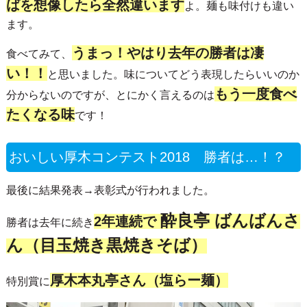
ばを想像したら全然違います
よ。麺も味付けも違い
ます。
うまっ！やはり去年の勝者は凄
食べてみて、
い！！
と思いました。味についてどう表現したらいいのか
もう一度食べ
分からないのですが、とにかく言えるのは
たくなる味
です！
おいしい厚木コンテスト2018 勝者は…！？
最後に結果発表→表彰式が行われました。
酔良亭 ばんばんさ
2年連続で
勝者は去年に続き
ん（目玉焼き黒焼きそば）
厚木本丸亭さん（塩らー麺）
特別賞に